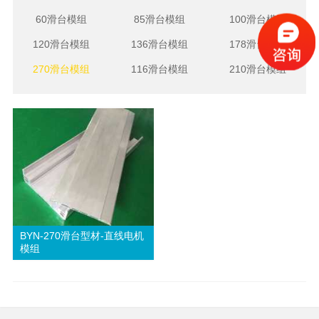
60滑台模组
85滑台模组
100滑台模组
120滑台模组
136滑台模组
178滑台模组
270滑台模组
116滑台模组
210滑台模组
BYN-270滑台型材-直线电机
模组