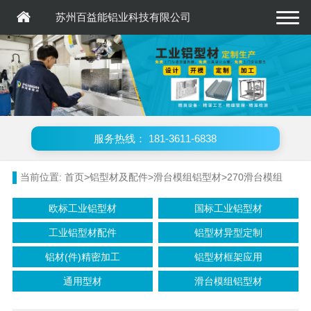

苏州百益能铝业科技有限公司
服务热线： 181-3611-6838
当前位置:
首页
>
铝型材及配件
>
滑台模组铝型材
>
270滑台模组
欧标工业铝型材
国标工业铝型材
工业铝型材配件
铝型材异型定制
铝材(件)精密加工
铝型材框架应用
通用型材
滑台模组铝型材