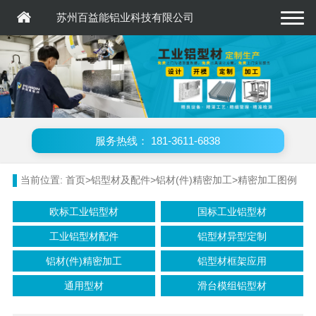

苏州百益能铝业科技有限公司
服务热线： 181-3611-6838
当前位置:
首页
>
铝型材及配件
>
铝材(件)精密加工
>
精密加工图例
欧标工业铝型材
国标工业铝型材
工业铝型材配件
铝型材异型定制
铝材(件)精密加工
铝型材框架应用
通用型材
滑台模组铝型材